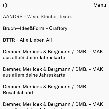
(((|
Menu
AANDRS – Wein, Striche, Texte.
About
Club
Bruch—Idee&Form – Craftory
Award
Sponsors
BTTR – Alle Lieben Ali
Fair Work
TBD
Demner, Merlicek & Bergmann / DMB. – MAK
aus allem deine Jahreskarte
Events
Upcoming
Demner, Merlicek & Bergmann / DMB. – MAK
Past
aus allem deine Jahreskarte
Membership
Demner, Merlicek & Bergmann / DMB. –
Info
RosaLilaLand
Members
Young Creatives
Demner, Merlicek & Bergmann / DMB. – MAK
Friends of Creativity