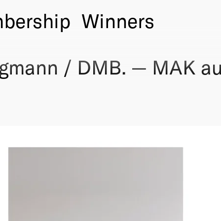
bership
Winners
rgmann / DMB. — MAK au