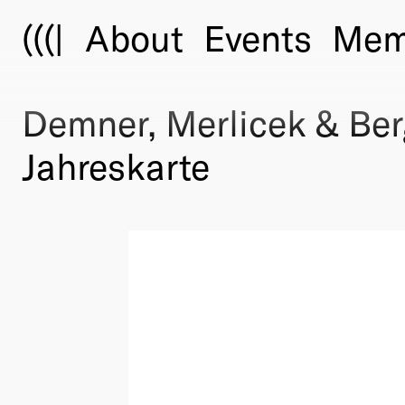
(((|
About
Events
Mem
Demner, Merlicek & Be
Jahreskarte