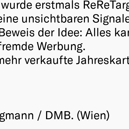
g wurde erstmals ReReTarg
ine unsichtbaren Signale
 Beweis der Idee: Alles k
 fremde Werbung.
ehr verkaufte Jahreskar
rgmann / DMB. (Wien)