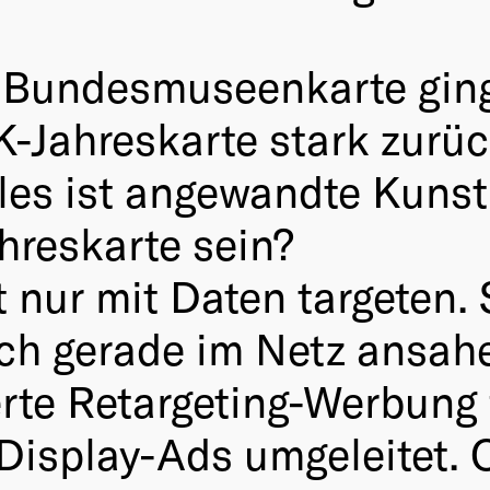
r Bundesmuseenkarte gin
-Jahreskarte stark zurüc
lles ist angewandte Kun
ahreskarte sein?
t nur mit Daten targeten.
ch gerade im Netz ansah
rte Retargeting-Werbung 
isplay-Ads umgeleitet. O