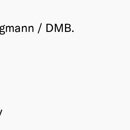
rgmann / DMB.
y