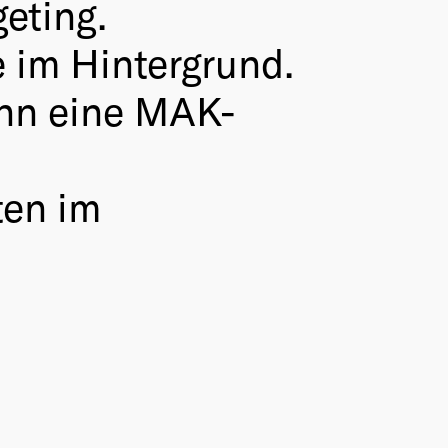
eting.
 im Hintergrund.
ann eine MAK-
ten im