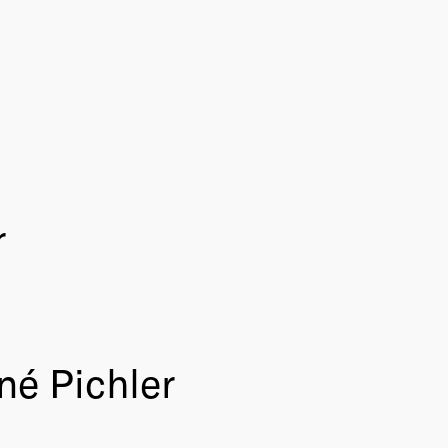
r
né Pichler