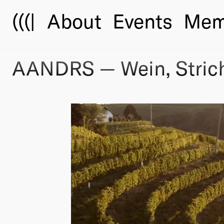
(((|
About
Events
Mem
AANDRS — Wein, Strich