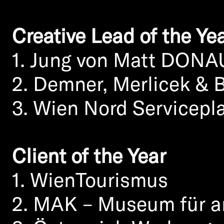
in the fields of film, de
Creative Lead of the Ye
“work” and move their 
1. Jung von Matt DONA
2. Demner, Merlicek &
Just like last years, th
3. Wien Nord Servicepl
outside the club, makin
Client of the Year
1. WienTourismus
Awards can be reordered
2. MAK – Museum für 