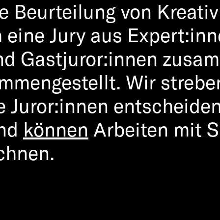
e Beurteilung von Kreativ
 eine Jury aus Expert:inn
nd Gastjuror:innen zusa
mengestellt. Wir streben
re Juror:innen entscheid
und
können
Arbeiten mit Sh
ichnen.