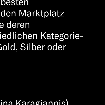
 besten
arty at Wiener
 den Marktplatz
ie deren
iedlichen Kategorie-
old, Silber oder
tina Karagiannis)