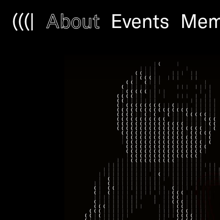
(((|
About
Events
Mem
CCA Venus Award
The CCA Venus Award is
Austria. It honors the 
the Austrian marketplace
the spotlight. There is 
silver or bronze in vari