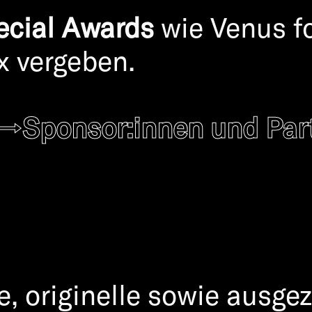
ecial Awards
wie Venus fo
x vergeben.
→Sponsor:innen und Part
e, originelle sowie ausge