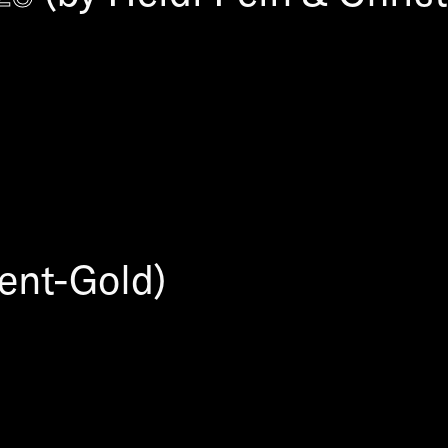
dent-Gold)
 look out for outstanding, 
of relevance to our society
e aspects that make for e