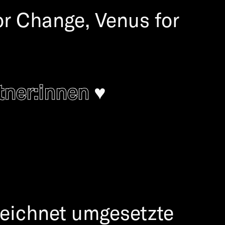
r Change, Venus for
ner:innen
♥️
zeichnet umgesetzte