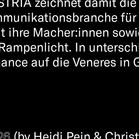
RIA zeichnet damit die
uncement, Awardshow & P
mmunikationsbranche für
lt ihre Macher:innen sow
Rampenlicht. In untersch
nce auf die Veneres in G
26
(by Heidi Pein & Chris