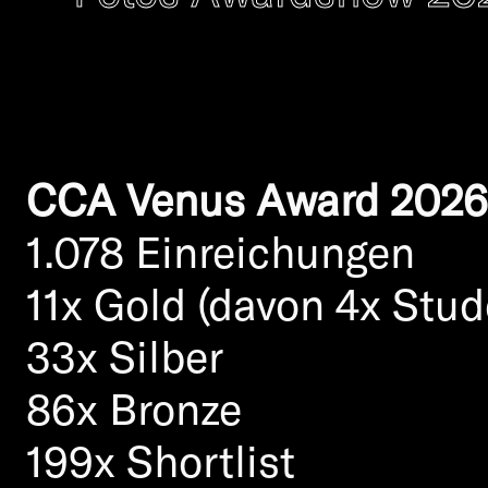
CCA Venus Award 2026
1.078 Einreichungen
11x Gold (davon 4x Stu
33x Silber
The jury of experts will
86x Bronze
executed ideas that are 
199x Shortlist
the combination of thes