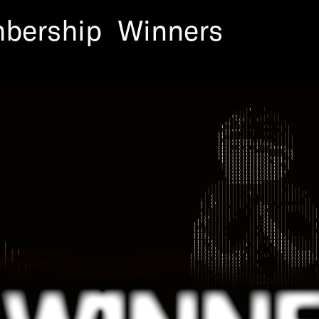
bership
Winners
 the most important crea
best ideas in the communic
 and puts their creators 
a chance to win the covete
ous category groups.