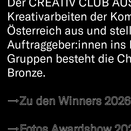
Der CREATIV CLUB AUST
22. May: Winners Anno
Kreativarbeiten der Ko
Werkshallen
Österreich aus und stel
Auftraggeber:innen ins 
Gruppen besteht die Cha
Bronze.
→Zu den Winners 2026
→Fotos Awardshow 20