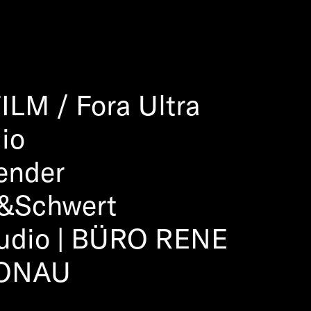
ILM / Fora Ultra
dio
wender
d&Schwert
Studio | BÜRO RENE
 DONAU