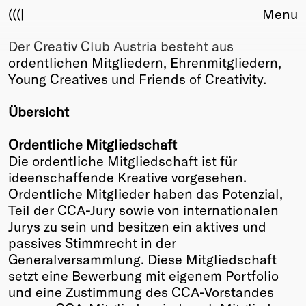
(((|
Menu
Der Creativ Club Austria besteht aus
About
ordentlichen Mitgliedern, Ehrenmitgliedern,
Club
Young Creatives und Friends of Creativity.
Award
Sponsors
Übersicht
Fair Work
TBD
Ordentliche Mitgliedschaft
Die ordentliche Mitgliedschaft ist für
Events
ideenschaffende Kreative vorgesehen.
Upcoming
Ordentliche Mitglieder haben das Potenzial,
Past
Teil der CCA-Jury sowie von internationalen
Jurys zu sein und besitzen ein aktives und
Membership
passives Stimmrecht in der
Info
Generalversammlung. Diese Mitgliedschaft
Members
setzt eine Bewerbung mit eigenem Portfolio
Young Creatives
und eine Zustimmung des CCA-Vorstandes
Friends of Creativity