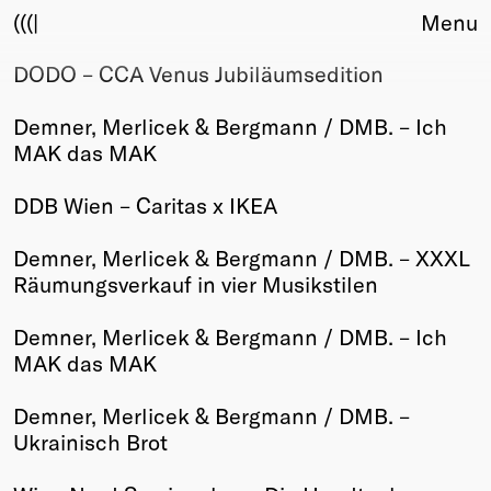
(((|
Menu
DODO – CCA Venus Jubiläumsedition
About
Club
Demner, Merlicek & Bergmann / DMB. – Ich
Award
MAK das MAK
Sponsors
Fair Work
DDB Wien – Caritas x IKEA
TBD
Demner, Merlicek & Bergmann / DMB. – XXXL
Events
Räumungsverkauf in vier Musikstilen
Upcoming
Past
Demner, Merlicek & Bergmann / DMB. – Ich
MAK das MAK
Membership
Info
Demner, Merlicek & Bergmann / DMB. –
Members
Ukrainisch Brot
Young Creatives
Friends of Creativity