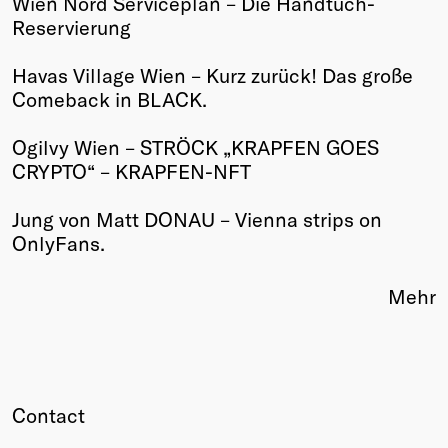
Wien Nord Serviceplan – Die Handtuch-
Reservierung
Winners
2026
Havas Village Wien – Kurz zurück! Das große
Past
Comeback in BLACK.
Annual
Ogilvy Wien – STRÖCK „KRAPFEN GOES
CRYPTO“ – KRAPFEN-NFT
Jung von Matt DONAU – Vienna strips on
OnlyFans.
Mehr
Contact