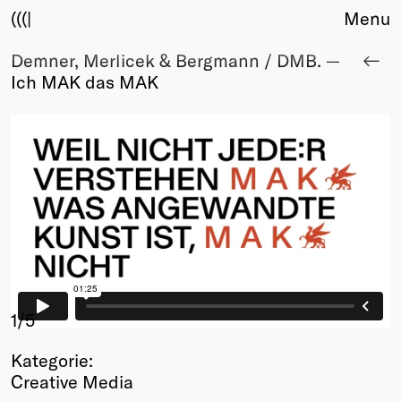
(((|
Menu
Demner, Merlicek & Bergmann / DMB. —
About
Ich MAK das MAK
Club
Award
Sponsors
Fair Work
TBD
Events
Upcoming
Past
Membership
Info
1
/5
Members
Kategorie:
Young Creatives
Creative Media
Friends of Creativity