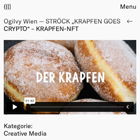
(((|
Menu
Ogilvy Wien — STRÖCK „KRAPFEN GOES
About
CRYPTO“ – KRAPFEN-NFT
Club
Award
Sponsors
Fair Work
TBD
Events
Upcoming
Past
Membership
Info
1
/2
Members
Kategorie:
Young Creatives
Creative Media
Friends of Creativity