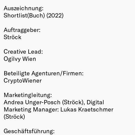
Auszeichnung:
Winners
Shortlist(Buch) (2022)
2026
Past
Auftraggeber:
Annual
Ströck
Creative Lead:
Ogilvy Wien
Beteiligte Agenturen/Firmen:
CryptoWiener
Marketingleitung:
Andrea Unger-Posch (Ströck), Digital
Marketing Manager: Lukas Kraetschmer
(Ströck)
Geschäftsführung: