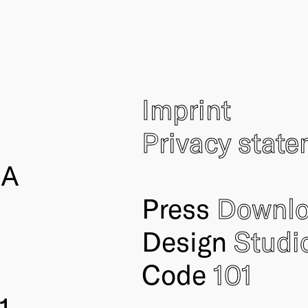
Imprint
Privacy stat
IA
Press
Downl
Design
Studi
Code
101
1