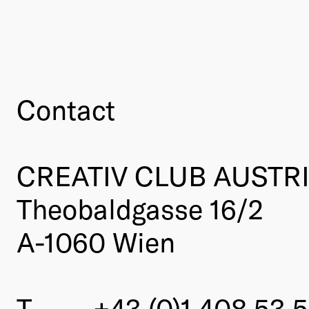
Contact
CREATIV CLUB AUSTR
Theobaldgasse 16/2
A-1060 Wien
T
+43 (0)1 408 53 5