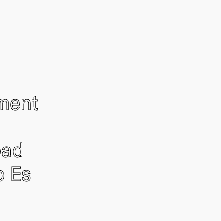
ement
oad
o Es