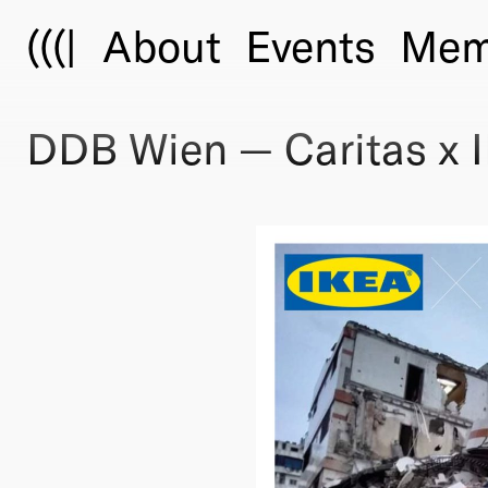
(((|
About
Events
Mem
DDB Wien — Caritas x 