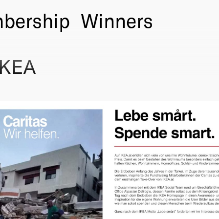
bership
Winners
IKEA