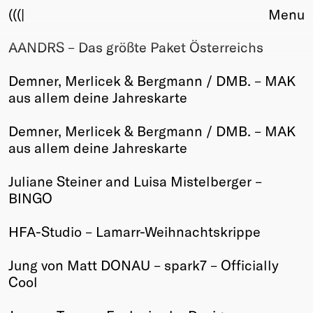
(((|
Menu
AANDRS – Das größte Paket Österreichs
About
Club
Demner, Merlicek & Bergmann / DMB. – MAK
Award
aus allem deine Jahreskarte
Sponsors
Fair Work
Demner, Merlicek & Bergmann / DMB. – MAK
TBD
aus allem deine Jahreskarte
Events
Juliane Steiner and Luisa Mistelberger –
Upcoming
BINGO
Past
HFA-Studio – Lamarr-Weihnachtskrippe
Membership
Info
Jung von Matt DONAU – spark7 – Officially
Members
Cool
Young Creatives
Friends of Creativity