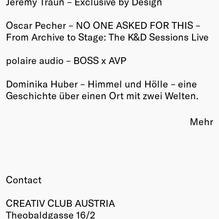
Jeremy Traun – Exclusive by Design
Winners
Oscar Pecher – NO ONE ASKED FOR THIS –
2026
From Archive to Stage: The K&D Sessions Live
Past
Annual
polaire audio – BOSS x AVP
Dominika Huber – Himmel und Hölle – eine
Geschichte über einen Ort mit zwei Welten.
Mehr
Contact
CREATIV CLUB AUSTRIA
Theobaldgasse 16/2