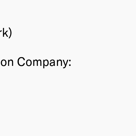
rk)
ion Company: