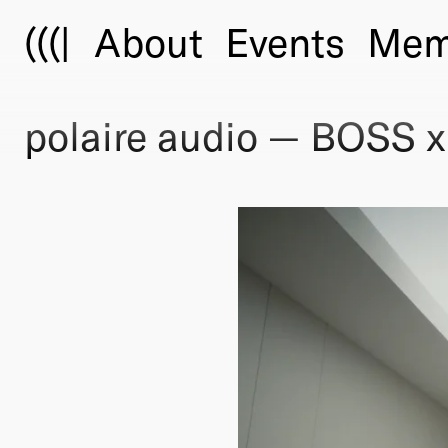
(((|
About
Events
Mem
polaire audio — BOSS 