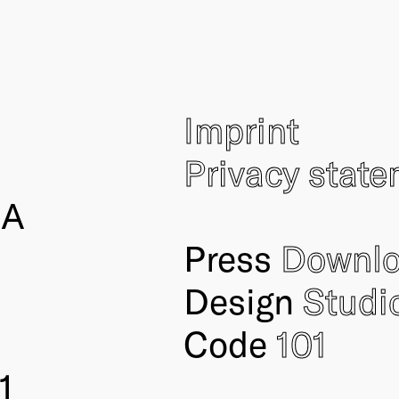
Imprint
Privacy stat
IA
Press
Downl
Design
Studi
Code
101
1