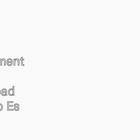
ement
oad
o Es