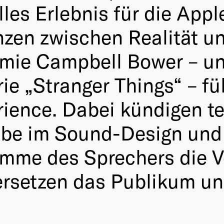
lles Erlebnis für die Appl
nzen zwischen Realität un
amie Campbell Bower – u
e „Stranger Things“ – fü
ience. Dabei kündigen te
be im Sound-Design und 
timme des Sprechers die 
ersetzen das Publikum un