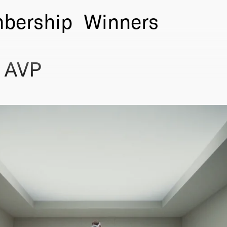
bership
Winners
x AVP