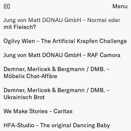
(((|
Menu
Jung von Matt DONAU GmbH – Normal oder
About
mit Fleisch?
Club
Award
Ogilvy Wien – The Artificial Krapfen Challenge
Sponsors
Fair Work
Jung von Matt DONAU GmbH – RAF Camora
TBD
Demner, Merlicek & Bergmann / DMB. –
Events
Möbelix Chat-Affäre
Upcoming
Past
Demner, Merlicek & Bergmann / DMB. –
Ukrainisch Brot
Membership
Info
We Make Stories – Caritas
Members
Young Creatives
HFA-Studio – The original Dancing Baby
Friends of Creativity