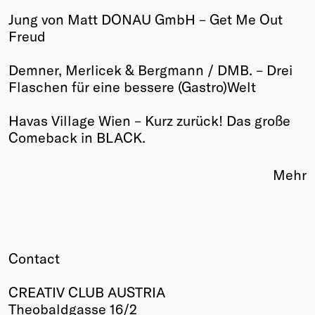
Jung von Matt DONAU GmbH – Get Me Out
Winners
Freud
2026
Past
Demner, Merlicek & Bergmann / DMB. – Drei
Annual
Flaschen für eine bessere (Gastro)Welt
Havas Village Wien – Kurz zurück! Das große
Comeback in BLACK.
Mehr
Contact
CREATIV CLUB AUSTRIA
Theobaldgasse 16/2