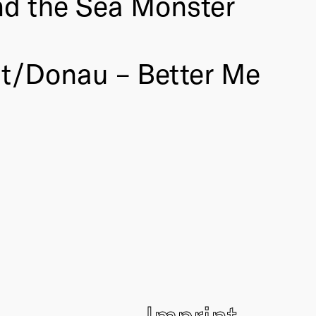
nd the Sea Monster
t/Donau – Better Me
Imprint