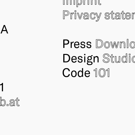
Privacy stat
IA
Press
Downl
Design
Studi
Code
101
1
ub
.at