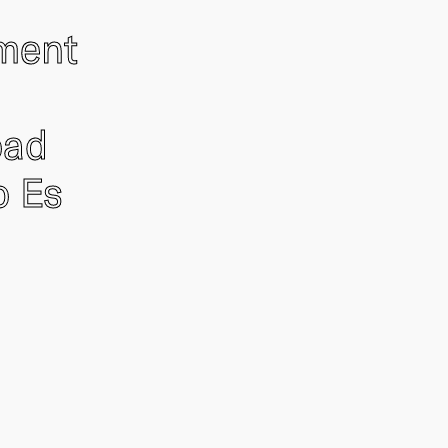
ement
oad
o Es