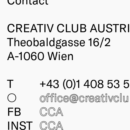
CREATIV CLUB AUSTR
Theobaldgasse 16/2
A-1060 Wien
T
+43 (0)1 408 53 5
○
office@creativcl
FB
CCA
INST
CCA