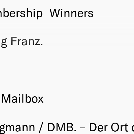
bership
Winners
 Franz.
 Mailbox
rgmann / DMB. – Der Ort