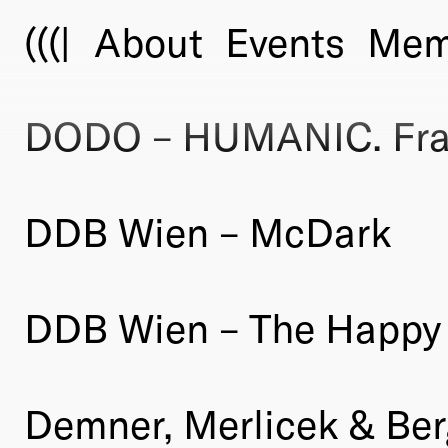
(((|
About
Events
Mem
DODO – HUMANIC. Frag
DDB Wien – McDark
DDB Wien – The Happy
Demner, Merlicek & Be