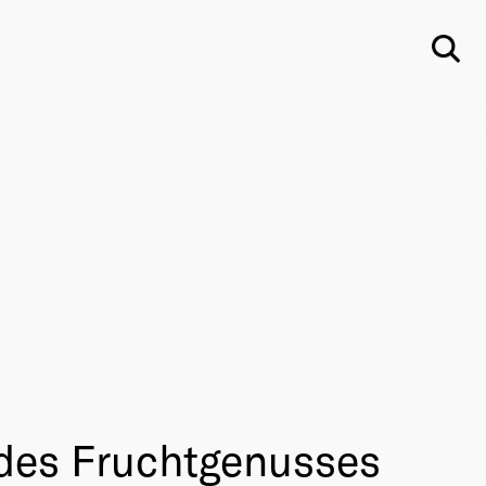
Su
 des Fruchtgenusses