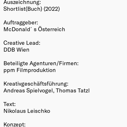
Auszeichnung:
Winners
Shortlist(Buch) (2022)
2026
Past
Auftraggeber:
Annual
McDonald´s Österreich
Creative Lead:
DDB Wien
Beteiligte Agenturen/Firmen:
ppm Filmproduktion
Kreativgeschäftsführung:
Andreas Spielvogel, Thomas Tatzl
Text:
Nikolaus Leischko
Konzept: