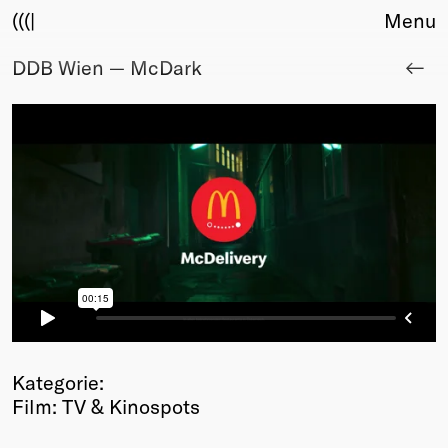
(((|
Menu
DDB Wien — McDark
About
Club
Award
Sponsors
Fair Work
TBD
Events
Upcoming
Past
Membership
Info
Members
Kategorie:
Young Creatives
Film: TV & Kinospots
Friends of Creativity