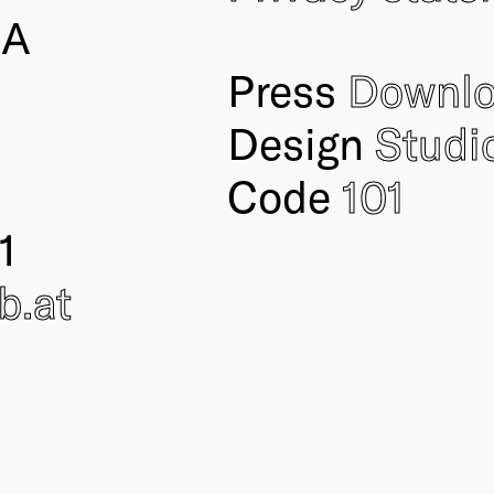
IA
Press
Downl
Design
Studi
Code
101
1
ub
.at