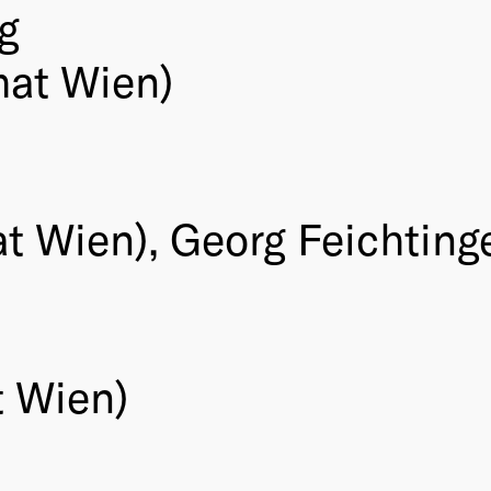
g
mat Wien)
t Wien), Georg Feichting
t Wien)