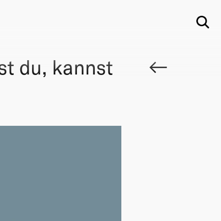
Su
st du, kannst