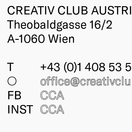
CREATIV CLUB AUSTR
Theobaldgasse 16/2
A-1060 Wien
T
+43 (0)1 408 53 5
○
office@creativcl
FB
CCA
INST
CCA