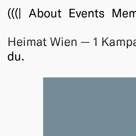
(((|
About
Events
Mem
Heimat Wien — 1 Kampag
du.