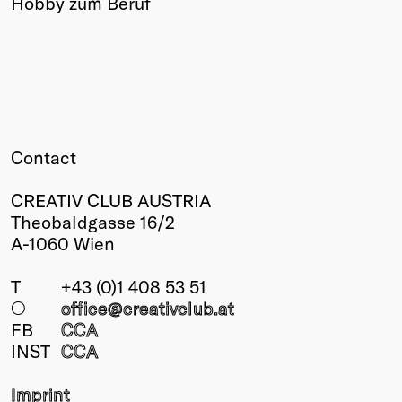
Hobby zum Beruf
Winners
2026
Past
Annual
Contact
CREATIV CLUB AUSTRIA
Theobaldgasse 16/2
A-1060 Wien
T
+43 (0)1 408 53 51
○
office@creativclub
.at
FB
CCA
INST
CCA
Imprint