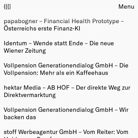
(((|
Menu
papabogner – Financial Health Prototype –
About
Österreichs erste Finanz-KI
Club
Award
Identum – Wende statt Ende – Die neue
Sponsors
Wiener Zeitung
Fair Work
TBD
Vollpension Generationendialog GmbH – Die
Vollpension: Mehr als ein Kaffeehaus
Events
Upcoming
hektar Media – AB HOF – Der direkte Weg zur
Past
Direktvermarktung
Membership
Vollpension Generationendialog GmbH – Wir
Info
backen das
Members
Young Creatives
stoff Werbeagentur GmbH – Vom Reiter: Vom
Friends of Creativity