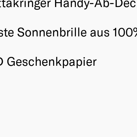
ttakringer Handy-Ab-Dec
rste Sonnenbrille aus 10
 Geschenkpapier