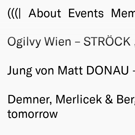
(((|
About
Events
Mem
Ogilvy Wien – STRÖC
Jung von Matt DONAU –
Demner, Merlicek & Ber
tomorrow