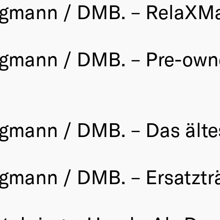
rgmann / DMB. – RelaXM
rgmann / DMB. – Pre-own
gmann / DMB. – Das älte
rgmann / DMB. – Ersatzt