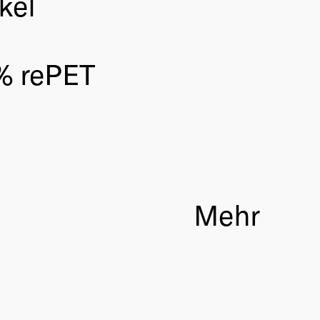
kel
0% rePET
Mehr