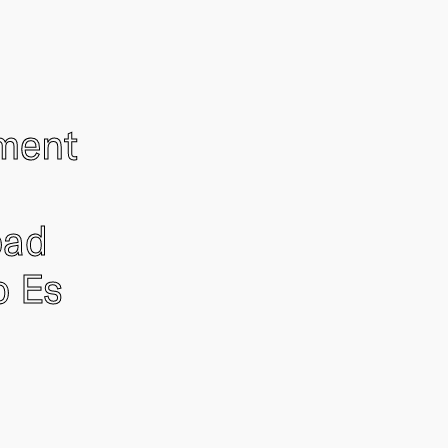
ement
oad
o Es