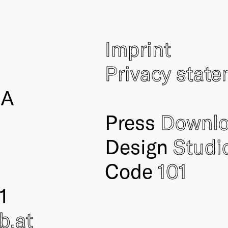
Imprint
Privacy stat
IA
Press
Downl
Design
Studi
Code
101
1
ub
.at