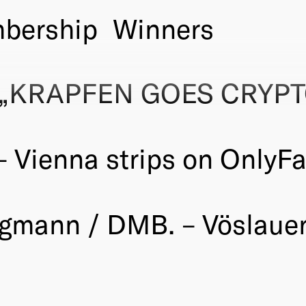
bership
Winners
K „KRAPFEN GOES CRYP
 Vienna strips on OnlyFa
gmann / DMB. – Vöslauer 