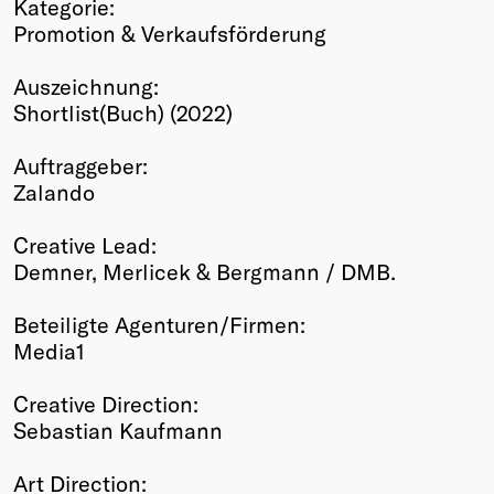
Kategorie:
Winners
Promotion & Verkaufsförderung
2026
Past
Auszeichnung:
Annual
Shortlist(Buch) (2022)
Auftraggeber:
Zalando
Creative Lead:
Demner, Merlicek & Bergmann / DMB.
Beteiligte Agenturen/Firmen:
Media1
Creative Direction:
Sebastian Kaufmann
Art Direction: