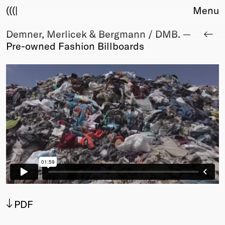
(((|
Menu
Demner, Merlicek & Bergmann / DMB. —
About
Pre-owned Fashion Billboards
Club
Award
Sponsors
Fair Work
TBD
Events
Upcoming
Past
Membership
Info
Members
Young Creatives
PDF
Friends of Creativity