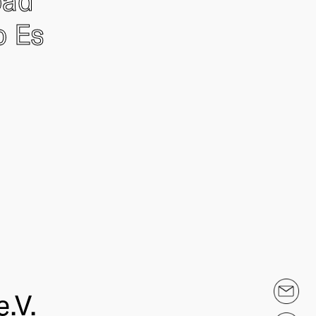
o Es
.V.