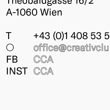
A-1060 Wien
T
+43 (0)1 408 53 5
○
office@creativcl
FB
CCA
INST
CCA