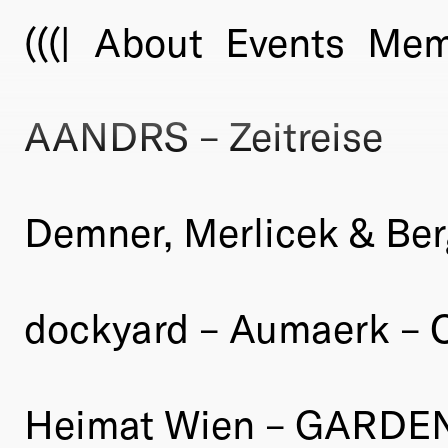
(((|
About
Events
Mem
AANDRS – Zeitreise
Demner, Merlicek & Be
dockyard – Aumaerk – 
Heimat Wien – GARDEN