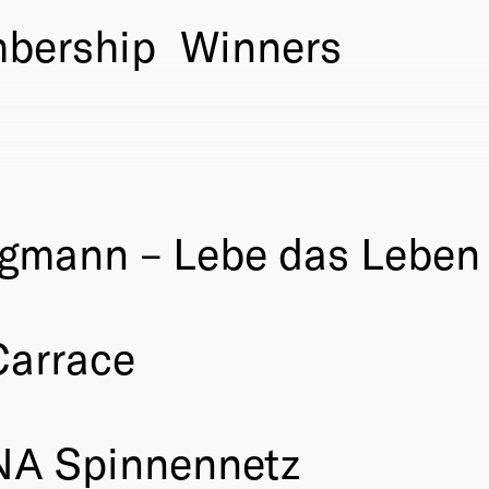
bership
Winners
rgmann – Lebe das Leben
Carrace
A Spinnennetz