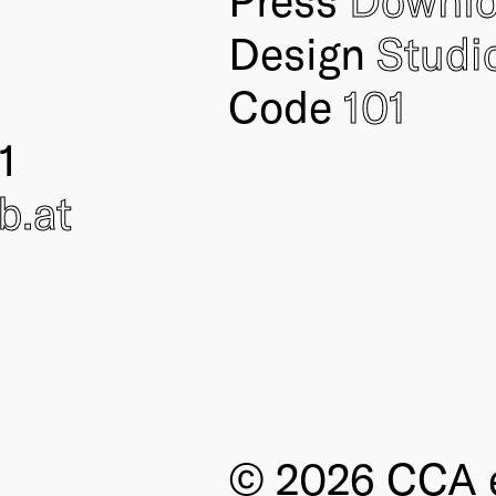
Design
Studi
Code
101
1
ub
.at
© 2026 CCA e