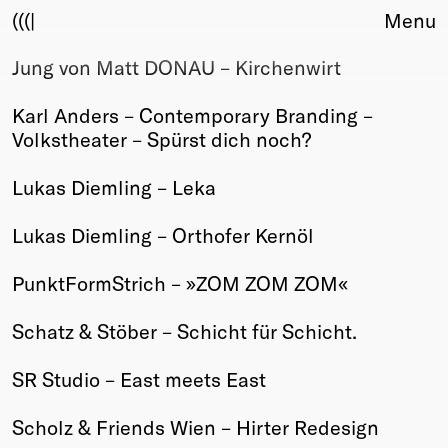
(((|
Menu
Jung von Matt DONAU – Kirchenwirt
About
Club
Karl Anders – Contemporary Branding –
Award
Volkstheater – Spürst dich noch?
Sponsors
Fair Work
Lukas Diemling – Leka
TBD
Lukas Diemling – Orthofer Kernöl
Events
Upcoming
PunktFormStrich – »ZOM ZOM ZOM«
Past
Schatz & Stöber – Schicht für Schicht.
Membership
Info
SR Studio – East meets East
Members
Young Creatives
Scholz & Friends Wien – Hirter Redesign
Friends of Creativity