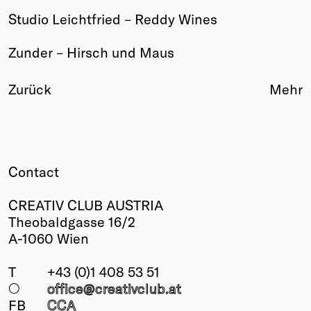
Studio Leichtfried – Reddy Wines
Winners
2026
Zunder – Hirsch und Maus
Past
Annual
Zurück
Mehr
Contact
CREATIV CLUB AUSTRIA
Theobaldgasse 16/2
A-1060 Wien
T
+43 (0)1 408 53 51
○
office@creativclub
.at
FB
CCA