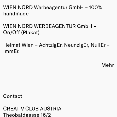
WIEN NORD Werbeagentur GmbH – 100%
Winners
handmade
2026
Past
WIEN NORD WERBEAGENTUR GmbH –
Annual
On/Off (Plakat)
Heimat Wien – AchtzigEr, NeunzigEr, NullEr –
ImmEr.
Mehr
Contact
CREATIV CLUB AUSTRIA
Theobaldgasse 16/2