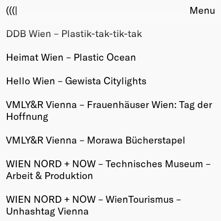
(((|
Menu
DDB Wien – Plastik-tak-tik-tak
About
Club
Heimat Wien – Plastic Ocean
Award
Sponsors
Hello Wien – Gewista Citylights
Fair Work
TBD
VMLY&R Vienna – Frauenhäuser Wien: Tag der
Hoffnung
Events
Upcoming
VMLY&R Vienna – Morawa Bücherstapel
Past
WIEN NORD + NOW – Technisches Museum –
Membership
Arbeit & Produktion
Info
Members
WIEN NORD + NOW – WienTourismus –
Young Creatives
Unhashtag Vienna
Friends of Creativity