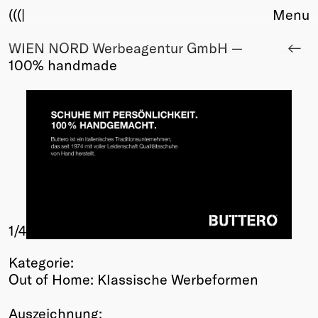
(((|
Menu
WIEN NORD Werbeagentur GmbH —
About
100% handmade
Club
Award
Sponsors
Fair Work
TBD
Events
Upcoming
Past
1
/4
Membership
Info
Kategorie:
Members
Out of Home: Klassische Werbeformen
Young Creatives
Friends of Creativity
Auszeichnung: