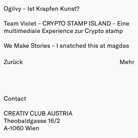
Ogilvy – Ist Krapfen Kunst?
Winners
2026
Team Violet – CRYPTO STAMP ISLAND – Eine
Past
multimediale Experience zur Crypto stamp
Annual
We Make Stories – I snatched this at magdas
Zurück
Mehr
Contact
CREATIV CLUB AUSTRIA
Theobaldgasse 16/2
A-1060 Wien