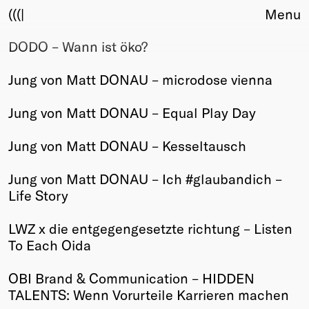
(((|
Menu
DODO – Wann ist öko?
About
Club
Jung von Matt DONAU – microdose vienna
Award
Sponsors
Jung von Matt DONAU – Equal Play Day
Fair Work
TBD
Jung von Matt DONAU – Kesseltausch
Events
Jung von Matt DONAU – Ich #glaubandich –
Upcoming
Life Story
Past
LWZ x die entgegengesetzte richtung – Listen
Membership
To Each Oida
Info
Members
OBI Brand & Communication – HIDDEN
Young Creatives
TALENTS: Wenn Vorurteile Karrieren machen
Friends of Creativity