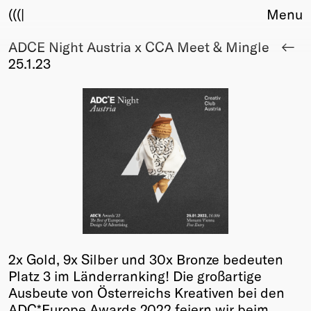
(((|
Menu
ADCE Night Austria x CCA Meet & Mingle
About
25.1.23
Club
Award
Sponsors
Fair Work
TBD
Events
Upcoming
Past
Membership
Info
2x Gold, 9x Silber und 30x Bronze bedeuten
Members
Platz 3 im Länderranking! Die großartige
Young Creatives
Ausbeute von Österreichs Kreativen bei den
Friends of Creativity
ADC*Europe Awards 2022 feiern wir beim