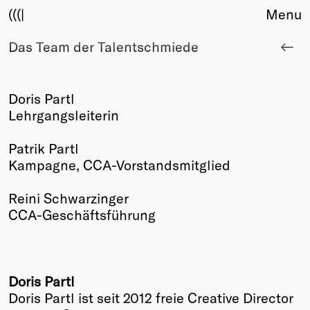
(((|
Menu
Das Team der Talentschmiede
About
Club
Award
Sponsors
Doris Partl
Fair Work
Lehrgangsleiterin
TBD
Patrik Partl
Events
Kampagne, CCA-Vorstandsmitglied
Upcoming
Past
Reini Schwarzinger
CCA-Geschäftsführung
Membership
Info
Members
Young Creatives
Doris Partl
Friends of Creativity
Doris Partl ist seit 2012 freie Creative Director