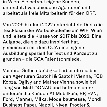
in Wien. Sie betreut eigene Kunden,
Winners
unterstützt verschiedene Agenturen und
2026
arbeitet als freie Mitarbeiterin für den ORF.
Past
Annual
Von 2005 bis Juni 2022 unterrichtete Doris die
Textklasse der Werbeakademie am WIFI Wien
und leitete die Klasse von 2017 bis 2022. Eine
Aufgabe, die sie dazu inspiriert hat,
gemeinsam mit dem CCA eine eigene
Ausbildung speziell für Text und Konzept zu
gründen – die CCA Talentschmiede.
Vor ihrer Selbstständigkeit arbeitete sie bei
den Agenturen Saatchi & Saatchi Vienna, FCB
Kobza, Ogilvy and Mather Vienna sowie bei
Jung von Matt DONAU und betreute unter
anderem die Kunden A1 Mobilkom, BP, EVN,
Ford, Manner, Milka, Modelbaumesse, Mondi
Business Paper, Napoli, Nivea, Procter &