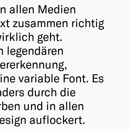
in allen Medien
Text zusammen richtig
irklich geht.
n legendären
dererkennung,
ne variable Font. Es
nders durch die
arben und in allen
esign auflockert.