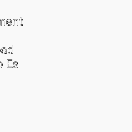
ement
oad
o Es