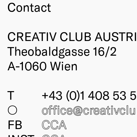
Contact
CREATIV CLUB AUSTR
Theobaldgasse 16/2
A-1060 Wien
T
+43 (0)1 408 53 5
○
office@creativcl
FB
CCA