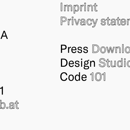
Imprint
Privacy stat
IA
Press
Downl
Design
Studi
Code
101
1
ub
.at