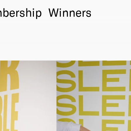
bership
Winners