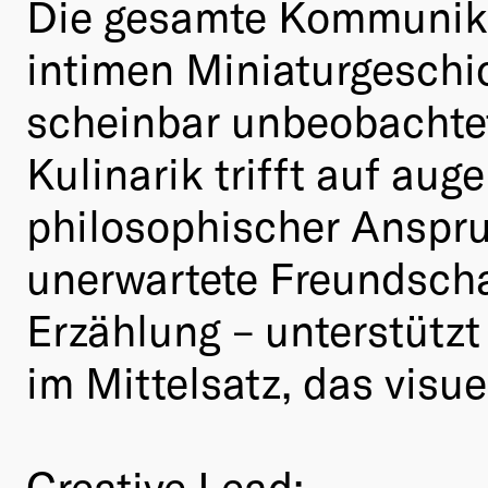
Die gesamte Kommunikati
intimen Miniaturgeschi
scheinbar unbeobachtet
Kulinarik trifft auf au
philosophischer Anspr
unerwartete Freundsch
Erzählung – unterstützt
im Mittelsatz, das visu
Creative Lead: