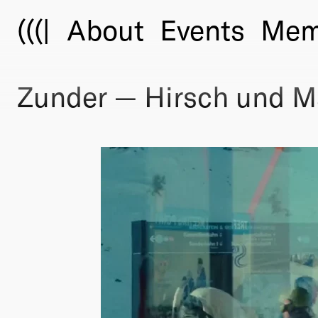
(((|
About
Events
Mem
Zunder — Hirsch und 