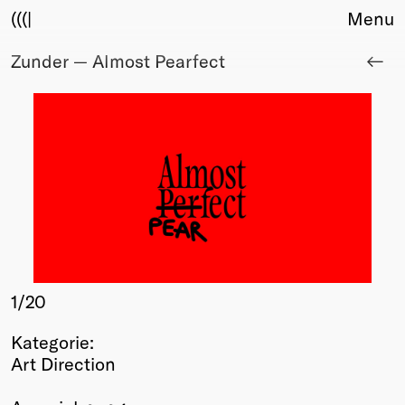
(((|
Menu
Zunder — Almost Pearfect
About
Club
Award
Sponsors
Fair Work
TBD
Events
Upcoming
Past
Membership
1
/20
Info
Kategorie:
Members
Art Direction
Young Creatives
Friends of Creativity