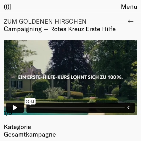
(((|
Menu
ZUM GOLDENEN HIRSCHEN
About
Campaigning — Rotes Kreuz Erste Hilfe
Club
Award
Sponsors
Fair Work
TBD
Events
Upcoming
Past
Membership
Info
1
/6
Members
Kategorie
Young Creatives
Gesamtkampagne
Friends of Creativity