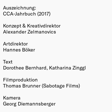
Winners
Auszeichnung:
2026
CCA-Jahrbuch (2017)
Past
Annual
Konzept & Kreativdirektor
Alexander Zelmanovics
Artdirektor
Hannes Böker
Text
Dorothee Bernhard, Katharina Zinggl
Filmproduktion
Thomas Brunner (Sabotage Films)
Kamera
Georg Diemannsberger