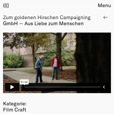
(((|
Menu
Zum goldenen Hirschen Campaigning
About
GmbH — Aus Liebe zum Menschen
Club
Award
Sponsors
Fair Work
TBD
Events
Upcoming
Past
Membership
Info
Members
Young Creatives
Kategorie:
Friends of Creativity
Film Craft