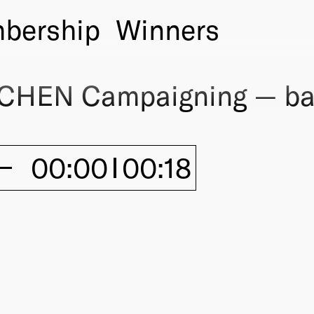
bership
Winners
HEN Campaigning — b
00:00
00:18