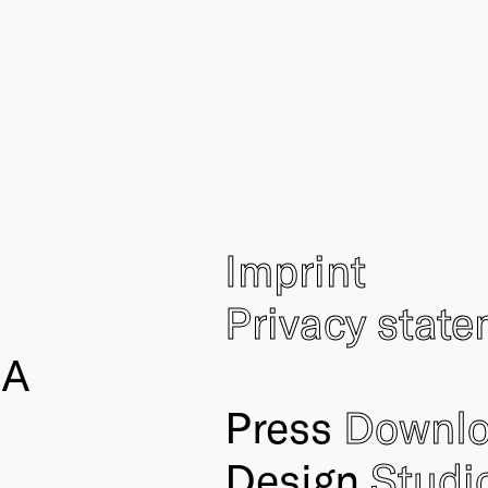
Imprint
Privacy stat
IA
Press
Downl
Design
Studi