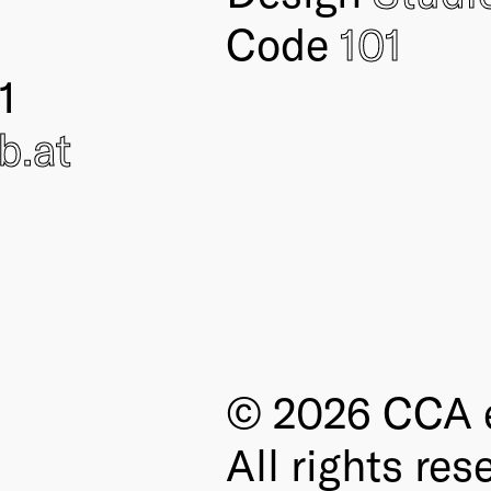
Code
101
1
ub
.at
© 2026 CCA e
All rights res