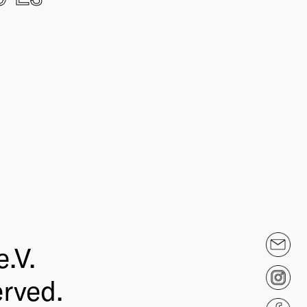
.V.
erved.