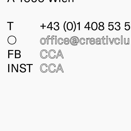
T
+43 (0)1 408 53 5
○
office@creativcl
FB
CCA
INST
CCA