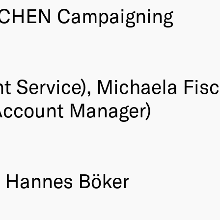
HEN Campaigning
t Service), Michaela Fis
(Account Manager)
, Hannes Böker