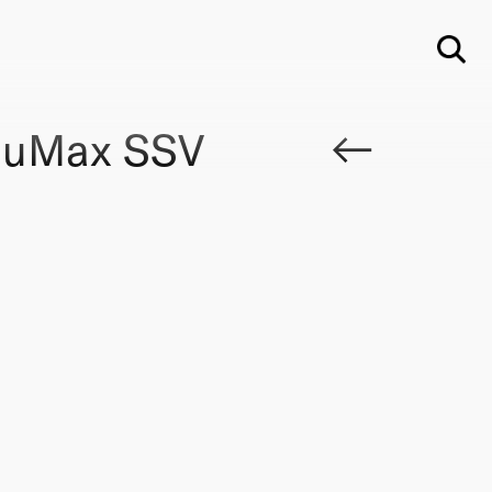
Su
auMax SSV