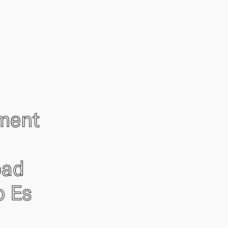
ement
oad
o Es