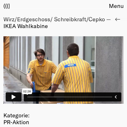
(((|
Menu
Wirz/Erdgeschoss/ Schreibkraft/Cepko —
About
IKEA Wahlkabine
Club
Award
Sponsors
Fair Work
TBD
Events
Upcoming
Past
Membership
Info
Members
Young Creatives
Kategorie:
Friends of Creativity
PR-Aktion