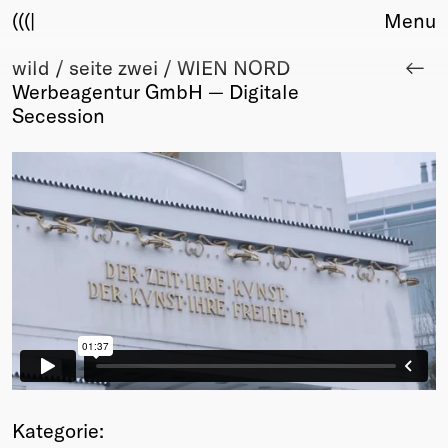
(((|
Menu
wild / seite zwei / WIEN NORD
About
Werbeagentur GmbH — Digitale
Club
Secession
Award
Sponsors
Fair Work
TBD
Events
Upcoming
Past
Membership
Info
Members
Young Creatives
Friends of Creativity
Kategorie: