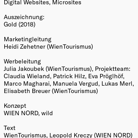
Digital Websites, Microsites
Winners
2026
Auszeichnung:
Past
Gold (2018)
Annual
Marketingleitung
Heidi Zehetner (WienTourismus)
Werbeleitung
Julia Jakoubek (WienTourismus), Projektteam:
Claudia Wieland, Patrick Hilz, Eva Pröglhöf,
Marco Magharai, Manuela Vergud, Lukas Merl,
Elisabeth Breuer (WienTourismus)
Konzept
WIEN NORD, wild
Text
WienTourismus, Leopold Kreczy (WIEN NORD)