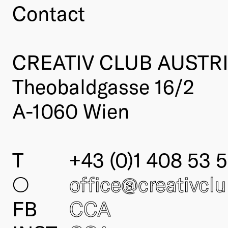
Contact
CREATIV CLUB AUSTR
Theobaldgasse 16/2
A-1060 Wien
T
+43 (0)1 408 53 5
○
office@creativcl
FB
CCA