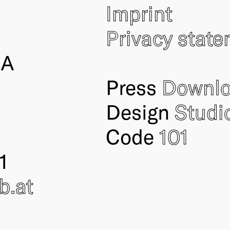
Imprint
Privacy stat
IA
Press
Downl
Design
Studi
Code
101
1
ub
.at