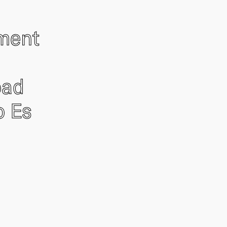
ement
oad
o Es