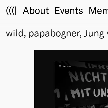
(((|
About
Events
Mem
wild, papabogner, Jung