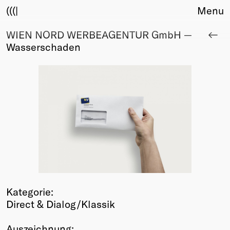
(((|
Menu
WIEN NORD WERBEAGENTUR GmbH —
About
Wasserschaden
Club
Award
Sponsors
Fair Work
TBD
Events
Upcoming
Past
Membership
Info
Kategorie:
Members
Direct & Dialog/Klassik
Young Creatives
Friends of Creativity
Auszeichnung: