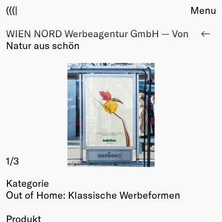
(((|
Menu
WIEN NORD Werbeagentur GmbH — Von
About
Natur aus schön
Club
Award
Sponsors
Fair Work
TBD
Events
Upcoming
Past
1
/3
Membership
Info
Kategorie
Members
Out of Home: Klassische Werbeformen
Young Creatives
Friends of Creativity
Produkt