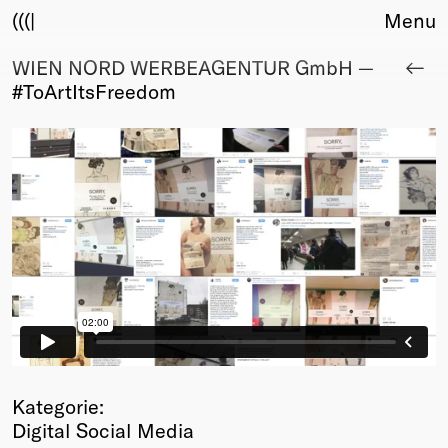
(((|
Menu
WIEN NORD WERBEAGENTUR GmbH —
About
#ToArtItsFreedom
Club
Award
Sponsors
Fair Work
TBD
Events
Upcoming
Past
Membership
Info
Members
Young Creatives
Kategorie:
Friends of Creativity
Digital Social Media