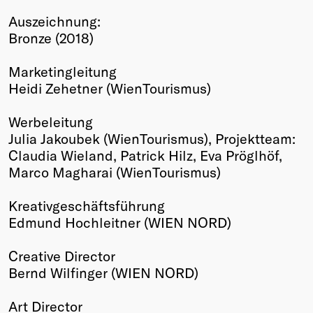
Winners
Auszeichnung:
2026
Bronze (2018)
Past
Annual
Marketingleitung
Heidi Zehetner (WienTourismus)
Werbeleitung
Julia Jakoubek (WienTourismus), Projektteam:
Claudia Wieland, Patrick Hilz, Eva Pröglhöf,
Marco Magharai (WienTourismus)
Kreativgeschäftsführung
Edmund Hochleitner (WIEN NORD)
Creative Director
Bernd Wilfinger (WIEN NORD)
Art Director