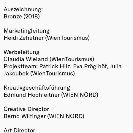
Winners
Auszeichnung:
2026
Bronze (2018)
Past
Annual
Marketingleitung
Heidi Zehetner (WienTourismus)
Werbeleitung
Claudia Wieland (WienTourismus)
Projektteam: Patrick Hilz, Eva Pröglhöf, Julia
Jakoubek (WienTourismus)
Kreativgeschäftsführung
Edmund Hochleitner (WIEN NORD)
Creative Director
Bernd Wilfinger (WIEN NORD)
Art Director