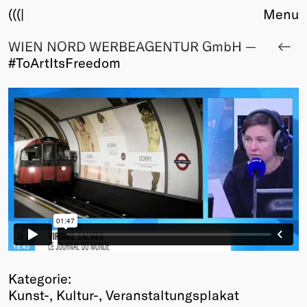
(((|
Menu
WIEN NORD WERBEAGENTUR GmbH —
About
#ToArtItsFreedom
Club
Award
Sponsors
Fair Work
TBD
Events
Upcoming
Past
Membership
Info
Members
Young Creatives
Kategorie:
Friends of Creativity
Kunst-, Kultur-, Veranstaltungsplakat