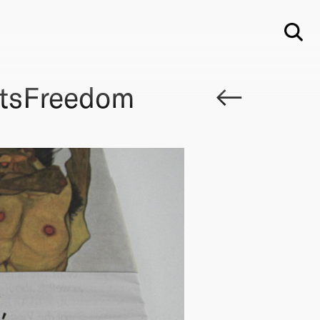
Su
tsFreedom