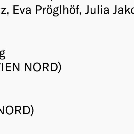
z, Eva Pröglhöf, Julia Ja
g
WIEN NORD)
 NORD)