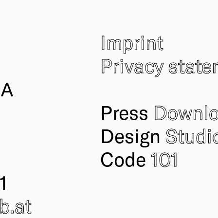
Imprint
Privacy stat
IA
Press
Downl
Design
Studi
Code
101
1
ub
.at