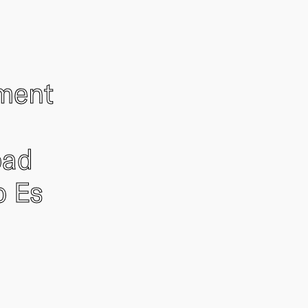
ement
oad
o Es