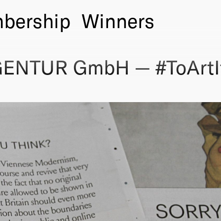
bership
Winners
NTUR GmbH — #ToArtI