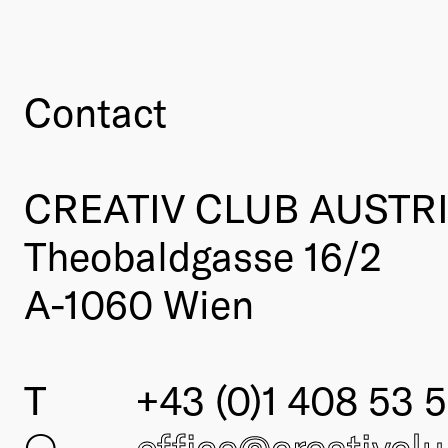
Contact
CREATIV CLUB AUSTR
Theobaldgasse 16/2
A-1060 Wien
T
+43 (0)1 408 53 5
○
office@creativcl