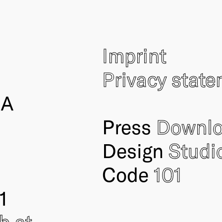
Imprint
Privacy stat
IA
Press
Downl
Design
Studi
Code
101
1
ub
.at