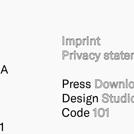
Imprint
Privacy stat
IA
Press
Downl
Design
Studi
Code
101
1