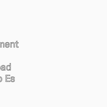
ement
oad
o Es