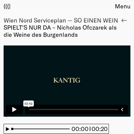
(((|
Menu
Wien Nord Serviceplan — SO EINEN WEIN
About
SPIELT'S NUR DA – Nicholas Ofczarek als
Club
die Weine des Burgenlands
Award
Sponsors
Fair Work
TBD
Events
Upcoming
Past
Membership
Info
Members
1
/12
Young Creatives
Friends of Creativity
00:00
00:20