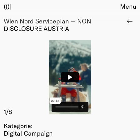
(((|
Menu
Wien Nord Serviceplan — NON
About
DISCLOSURE AUSTRIA
Club
Award
Sponsors
Fair Work
TBD
Events
Upcoming
Past
Membership
Info
1
/8
Members
Kategorie:
Young Creatives
Digital Campaign
Friends of Creativity