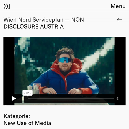
(((|
Menu
Wien Nord Serviceplan — NON
About
DISCLOSURE AUSTRIA
Club
Award
Sponsors
Fair Work
TBD
Events
Upcoming
Past
Membership
Info
1
/5
Members
Kategorie:
Young Creatives
New Use of Media
Friends of Creativity