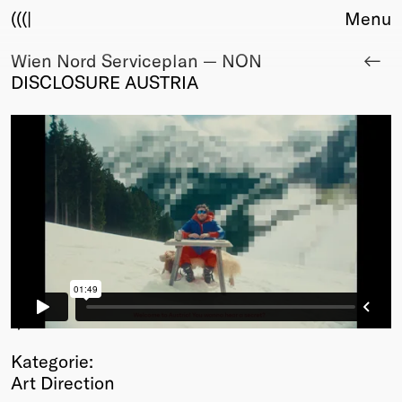
(((|
Menu
Wien Nord Serviceplan — NON
About
DISCLOSURE AUSTRIA
Club
Award
Sponsors
Fair Work
TBD
Events
Upcoming
Past
Membership
Info
1
/6
Members
Kategorie:
Young Creatives
Art Direction
Friends of Creativity