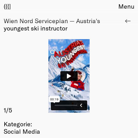
(((|
Menu
Wien Nord Serviceplan — Austria's
About
youngest ski instructor
Club
Award
Sponsors
Fair Work
TBD
Events
Upcoming
Past
Membership
Info
1
/5
Members
Kategorie:
Young Creatives
Social Media
Friends of Creativity