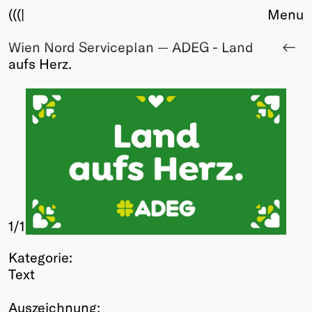
(((|
Menu
Wien Nord Serviceplan — ADEG - Land
About
aufs Herz.
Club
Award
Sponsors
Fair Work
TBD
Events
Upcoming
Past
1
/1
Membership
Info
Kategorie:
Members
Text
Young Creatives
Friends of Creativity
Auszeichnung: