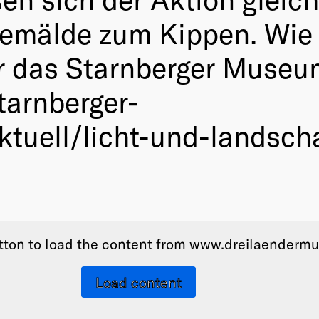
emälde zum Kippen. Wie 
 das Starnberger Museum
arnberger-
ktuell/licht-und-landsch
utton to load the content from www.dreilaenderm
Load content