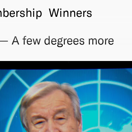
bership
Winners
 — A few degrees more