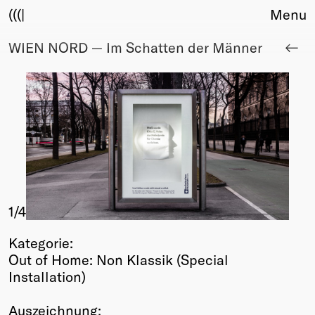
(((|
Menu
WIEN NORD — Im Schatten der Männer
About
Club
Award
Sponsors
Fair Work
TBD
Events
Upcoming
Past
1
/4
Membership
Kategorie:
Info
Out of Home: Non Klassik (Special
Members
Installation)
Young Creatives
Friends of Creativity
Auszeichnung: